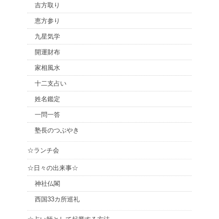
吉方取り
恵方参り
九星気学
開運財布
家相風水
十二支占い
姓名鑑定
一問一答
塾長のつぶやき
☆ランチ会
☆日々の出来事☆
神社仏閣
西国33カ所巡礼