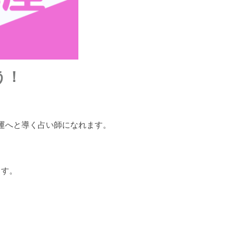
う！
運へと導く占い師になれます。
ます。