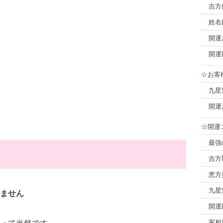
吉方
姓名
開運
開運
☆お客
九星
開運
☆開運
最強
吉方
恵方
九星
ません
開運
家相