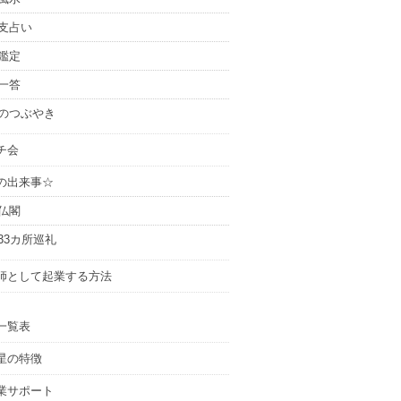
支占い
鑑定
一答
のつぶやき
チ会
の出来事☆
仏閣
33カ所巡礼
師として起業する方法
一覧表
星の特徴
業サポート