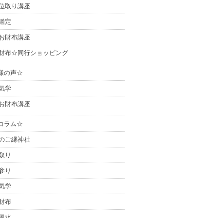
位取り講座
鑑定
お財布講座
財布☆同行ショッピング
様の声☆
気学
お財布講座
コラム☆
のご縁神社
取り
参り
気学
財布
風水