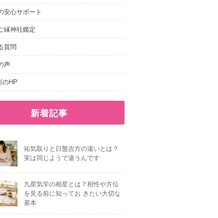
の安心サポート
ご縁神社鑑定
る質問
の声
e.彩のHP
新着記事
祐気取りと日盤吉方の違いとは？
実は同じようで違うんです
九星気学の相星とは？相性や方位
を見る前に知ってお きたい大切な
基本