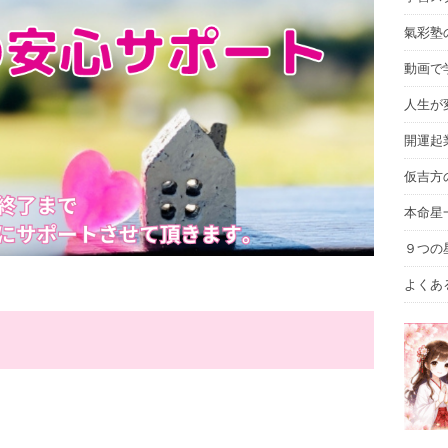
氣彩塾
動画で
人生が
開運起
仮吉方
本命星
９つの
よくあ