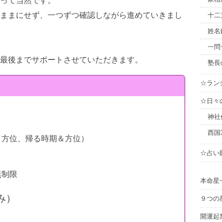
って当然です。
ままにせず、一つずつ確認しながら進めていきまし
十二
姓名
一問
最後までサポートさせていただきます。
塾長
☆ラン
☆日々
神社
西国
＆方位、帰る時期＆方位）
☆占い
無制限
本命星
み）
９つの
開運起