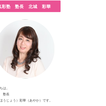
氣彩塾 塾長 北城 彩華
ちは。
 塾長
ほうじょう）彩華（あやか）です。