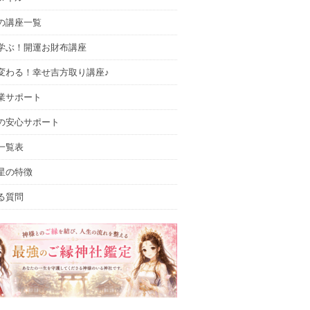
の講座一覧
学ぶ！開運お財布講座
変わる！幸せ吉方取り講座♪
業サポート
の安心サポート
一覧表
星の特徴
る質問