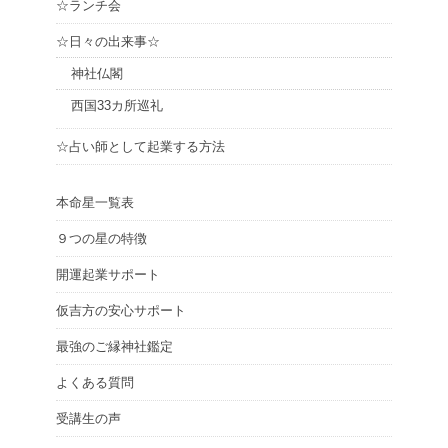
☆ランチ会
☆日々の出来事☆
神社仏閣
西国33カ所巡礼
☆占い師として起業する方法
本命星一覧表
９つの星の特徴
開運起業サポート
仮吉方の安心サポート
最強のご縁神社鑑定
よくある質問
受講生の声