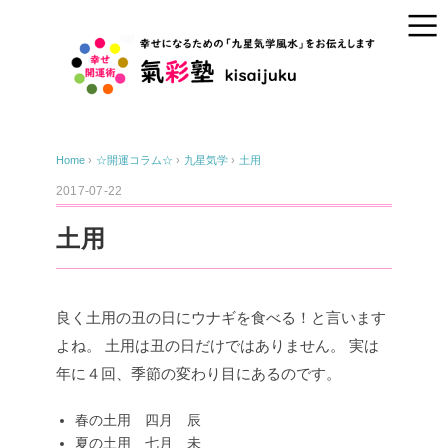
Home
›
☆開運コラム☆
›
九星気学
›
土用
2017-07-22
土用
良く土用の丑の日にウナギを食べる！と言います
よね。
土用は丑の日だけではありません。
実は
年に４回、季節の変わり目にあるのです。
春の土用 四月 辰
夏の土用 七月 未