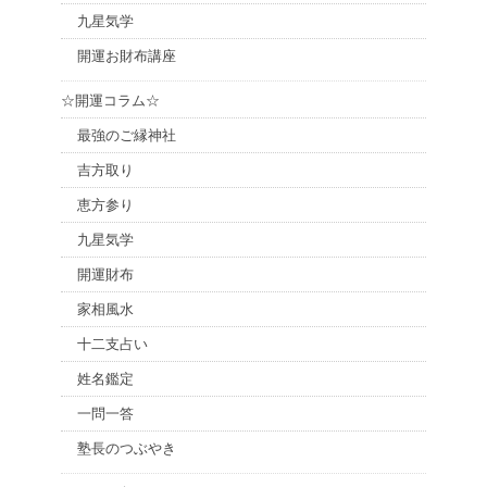
九星気学
開運お財布講座
☆開運コラム☆
最強のご縁神社
吉方取り
恵方参り
九星気学
開運財布
家相風水
十二支占い
姓名鑑定
一問一答
塾長のつぶやき