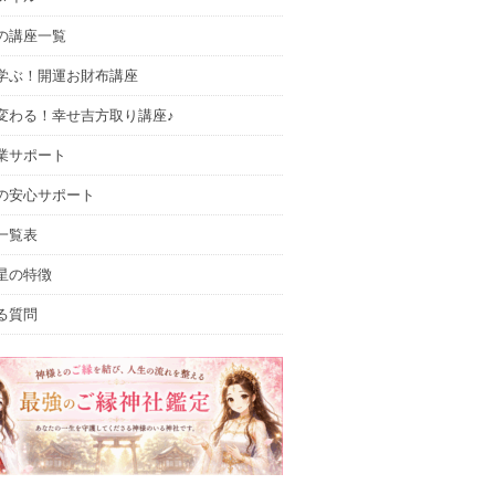
の講座一覧
学ぶ！開運お財布講座
変わる！幸せ吉方取り講座♪
業サポート
の安心サポート
一覧表
星の特徴
る質問