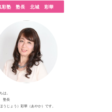
氣彩塾 塾長 北城 彩華
ちは。
 塾長
ほうじょう）彩華（あやか）です。