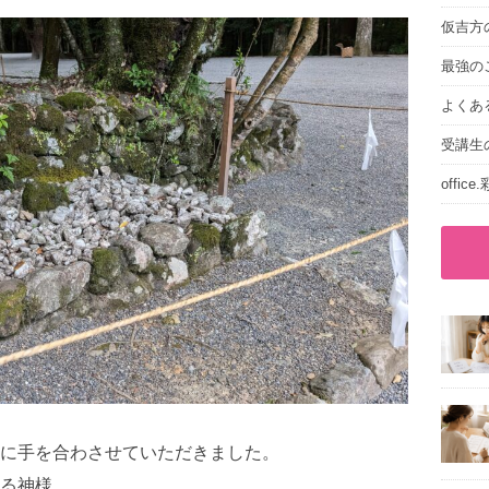
仮吉方
最強の
よくあ
受講生
offic
に手を合わさせていただきました。
る神様。