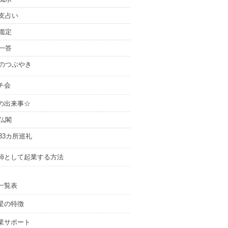
支占い
鑑定
一答
のつぶやき
チ会
の出来事☆
仏閣
33カ所巡礼
師として起業する方法
一覧表
星の特徴
業サポート