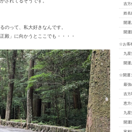
がされてるそうです。
吉方
姓名
開運
るのって、私大好きなんです。
開運
正殿」に向かうとここでも・・・・
☆お客
九星
開運
☆開運
最強
吉方
恵方
九星
開運
家相