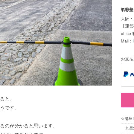
氣彩塾～
大阪・
【運営
offi
Mail：
お支払
ると。
うです。
☆講座
るのが分かると思います。
九星