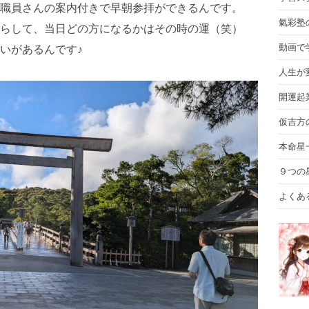
職員さんの案内付きで早朝参拝ができるんです。
氣彩塾
らして、当日どの方になるかはその時の運（笑）
動画で
いがあるんです♪
人生が
開運起
仮吉方
本命星
９つの
よくあ