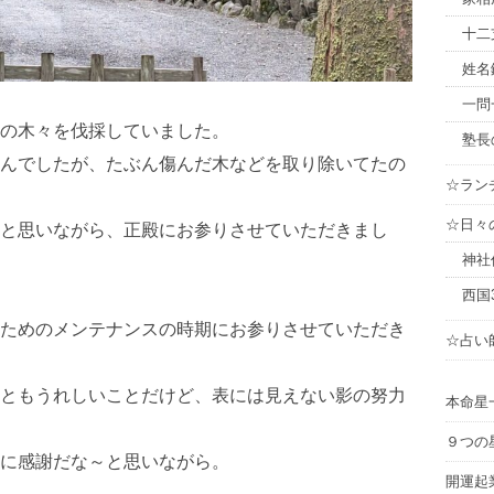
十二
姓名
一問
の木々を伐採していました。
塾長
んでしたが、たぶん傷んだ木などを取り除いてたの
☆ラン
☆日々
と思いながら、正殿にお参りさせていただきまし
神社
西国
ためのメンテナンスの時期にお参りさせていただき
☆占い
ともうれしいことだけど、表には見えない影の努力
本命星
９つの
に感謝だな～と思いながら。
開運起