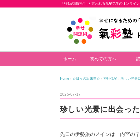
「行動の開運術」と言われる九星気学のオンライン
ホーム
初めての方へ
Home
›
☆日々の出来事☆
›
神社仏閣
›
珍しい光景
2025-07-17
珍しい光景に出会った
先日の伊勢旅のメインは「内宮の早