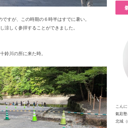
のですが、この時期の６時半はすでに暑い。
し涼しく参拝することができました。
十鈴川の所に来た時。
こんに
氣彩塾
北城（