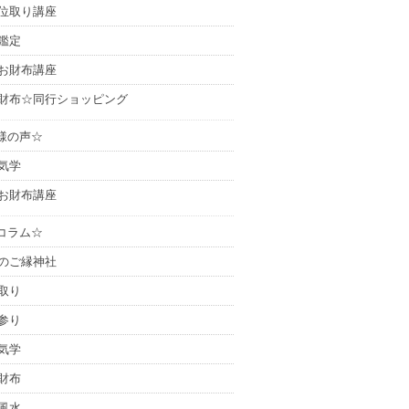
位取り講座
鑑定
お財布講座
財布☆同行ショッピング
様の声☆
気学
お財布講座
コラム☆
のご縁神社
取り
参り
気学
財布
風水