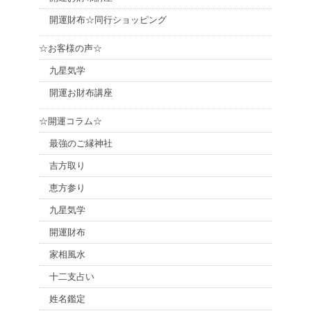
開運財布☆同行ショッピング
☆お客様の声☆
九星気学
開運お財布講座
☆開運コラム☆
最強のご縁神社
吉方取り
恵方参り
九星気学
開運財布
家相風水
十二支占い
姓名鑑定