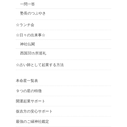
一問一答
塾長のつぶやき
☆ランチ会
☆日々の出来事☆
神社仏閣
西国33カ所巡礼
☆占い師として起業する方法
本命星一覧表
９つの星の特徴
開運起業サポート
仮吉方の安心サポート
最強のご縁神社鑑定