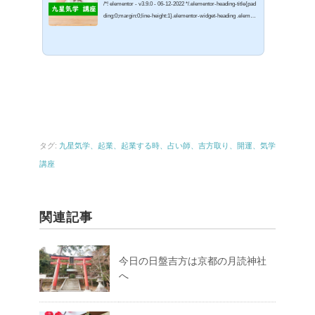
/*! elementor - v3.9.0 - 06-12-2022 */.elementor-heading-title{pad
ding:0;margin:0;line-height:1}.elementor-widget-heading .element
or-heading-title>a{color:inherit;font-size:inherit;line-height:inheri
t}.elementor-widget-heading .elementor-heading-title.elementor-s
ize-small{font-size:15px}.elementor-widget-heading .elementor-h
eading-title.elementor-size-medium{font-size:19px}.elementor-w
idget-heading .elementor-heading-title.elementor-size-large{font-
size:29px}.elementor-widget-heading .elem...
タグ:
九星気学、起業、起業する時、占い師、吉方取り、開運、気学
講座
関連記事
今日の日盤吉方は京都の月読神社
へ