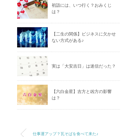
初詣には、いつ行く？おみくじ
は？
【二生の関係】ビジネスに欠かせ
ない方式がある♪
実は「大安吉日」は迷信だった？
【六白金星】吉方と凶方の影響
は？
仕事運アップ？瓦そばを食べて来た♪