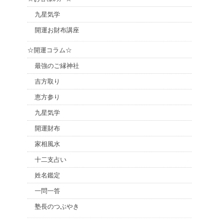
九星気学
開運お財布講座
☆開運コラム☆
最強のご縁神社
吉方取り
恵方参り
九星気学
開運財布
家相風水
十二支占い
姓名鑑定
一問一答
塾長のつぶやき