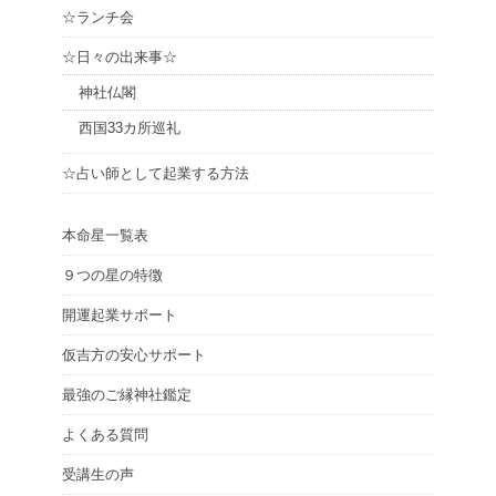
☆ランチ会
☆日々の出来事☆
神社仏閣
西国33カ所巡礼
☆占い師として起業する方法
本命星一覧表
９つの星の特徴
開運起業サポート
仮吉方の安心サポート
最強のご縁神社鑑定
よくある質問
受講生の声