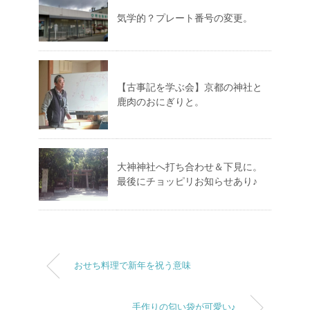
気学的？プレート番号の変更。
【古事記を学ぶ会】京都の神社と
鹿肉のおにぎりと。
大神神社へ打ち合わせ＆下見に。
最後にチョッピリお知らせあり♪
おせち料理で新年を祝う意味
手作りの匂い袋が可愛い♪