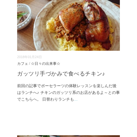
2018年01月24日
カフェ
/
☆日々の出来事☆
ガッツリ手づかみで食べるチキン♪
前回の記事でポーセラーツの体験レッスンを楽しんだ後
はランチへ♪ チキンのガッツリ系のお店があるよ～との事
でこちらへ。 日替わりランチも
...