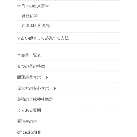
☆日々の出来事☆
神社仏閣
西国33カ所巡礼
☆占い師として起業する方法
本命星一覧表
９つの星の特徴
開運起業サポート
仮吉方の安心サポート
最強のご縁神社鑑定
よくある質問
受講生の声
office.彩のHP