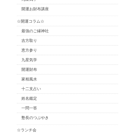
開運お財布講座
☆開運コラム☆
最強のご縁神社
吉方取り
恵方参り
九星気学
開運財布
家相風水
十二支占い
姓名鑑定
一問一答
塾長のつぶやき
☆ランチ会