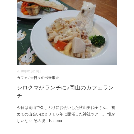
2018年01月18日
カフェ
/
☆日々の出来事☆
シロクマがランチに♪岡山のカフェラン
チ
今日は岡山で久しぶりにお会いした秋山美代子さん。 初
めての出会いは２０１６年に開催した神社ツアー。 懐か
しいな～ その後、Facebo
...