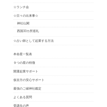
☆ランチ会
☆日々の出来事☆
神社仏閣
西国33カ所巡礼
☆占い師として起業する方法
本命星一覧表
９つの星の特徴
開運起業サポート
仮吉方の安心サポート
最強のご縁神社鑑定
よくある質問
受講生の声