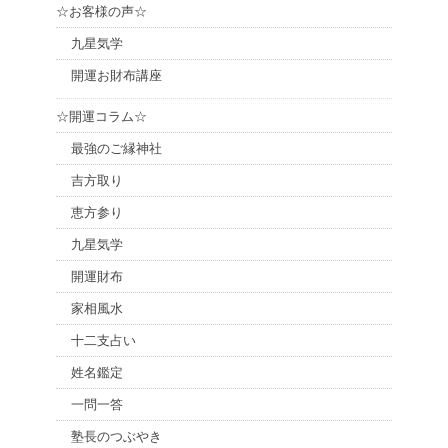
☆お客様の声☆
九星気学
開運お財布講座
☆開運コラム☆
最強のご縁神社
吉方取り
恵方参り
九星気学
開運財布
家相風水
十二支占い
姓名鑑定
一問一答
塾長のつぶやき