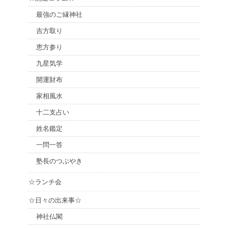
最強のご縁神社
吉方取り
恵方参り
九星気学
開運財布
家相風水
十二支占い
姓名鑑定
一問一答
塾長のつぶやき
☆ランチ会
☆日々の出来事☆
神社仏閣