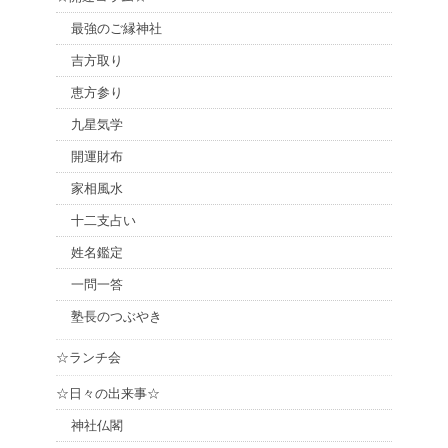
最強のご縁神社
吉方取り
恵方参り
九星気学
開運財布
家相風水
十二支占い
姓名鑑定
一問一答
塾長のつぶやき
☆ランチ会
☆日々の出来事☆
神社仏閣