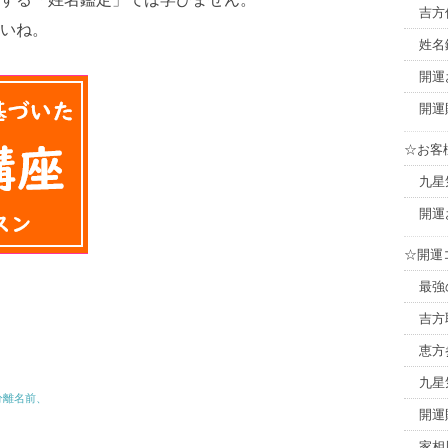
吉方
いね。
姓名
開運
開運
☆お客
九星
開運
☆開運
最強
吉方
恵方
九星
分離名前、
開運
家相