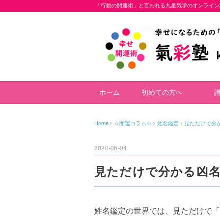
「行動の開運術」と言われる九星気学のオンライン
ホーム
初めての方へ
Home
›
☆開運コラム☆
›
姓名鑑定
›
見ただけで分
2020-06-04
見ただけで分かる凶名
姓名鑑定の世界では、見ただけで「