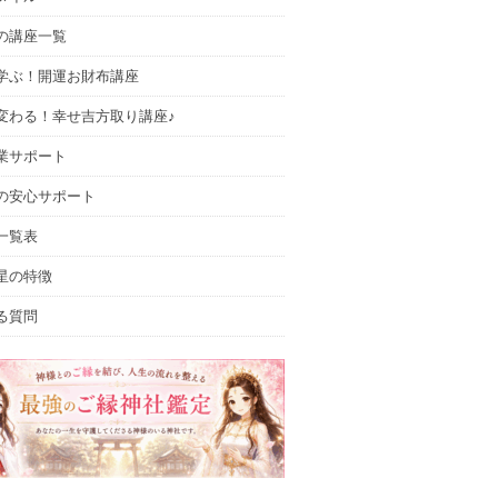
の講座一覧
学ぶ！開運お財布講座
変わる！幸せ吉方取り講座♪
業サポート
の安心サポート
一覧表
星の特徴
る質問