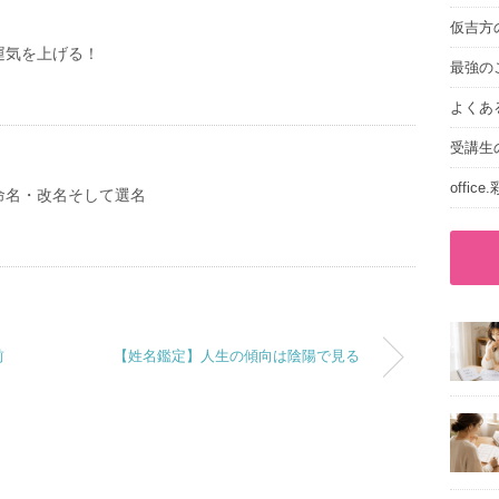
仮吉方
運気を上げる！
最強の
よくあ
受講生
offic
命名・改名そして選名
前
【姓名鑑定】人生の傾向は陰陽で見る