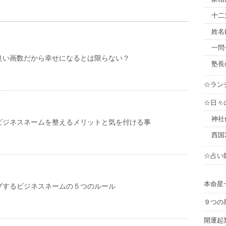
十二
姓名
一問
良い画数だから幸せになるとは限らない？
塾長
☆ラン
☆日々
神社
ビジネスネームを整えるメリットと気を付ける事
西国
☆占い
本命星
プするビジネスネームの５つのルール
９つの
開運起