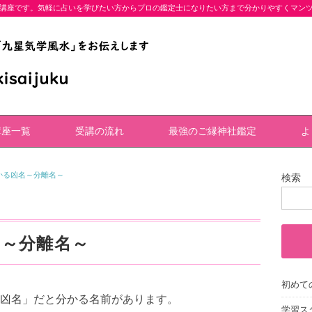
講座です。気軽に占いを学びたい方からプロの鑑定士になりたい方まで分かりやすくマン
講座一覧
受講の流れ
最強のご縁神社鑑定
よ
かる凶名～分離名～
検索
～分離名～
初めて
凶名」だと分かる名前があります。
学習ス