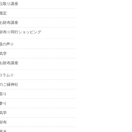
位取り講座
鑑定
お財布講座
財布☆同行ショッピング
様の声☆
気学
お財布講座
コラム☆
のご縁神社
取り
参り
気学
財布
風水