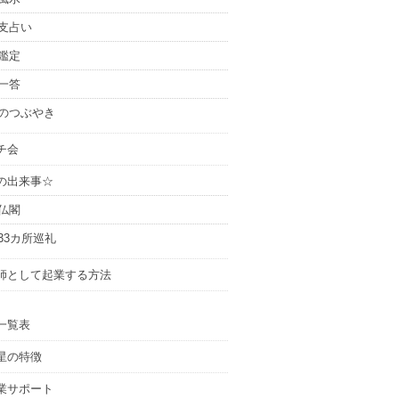
支占い
鑑定
一答
のつぶやき
チ会
の出来事☆
仏閣
33カ所巡礼
師として起業する方法
一覧表
星の特徴
業サポート