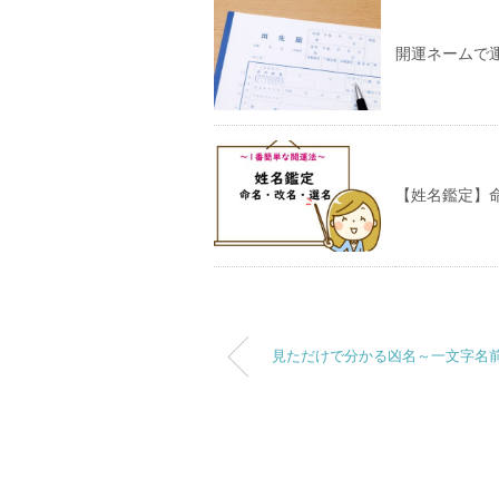
開運ネームで
【姓名鑑定】
見ただけで分かる凶名～一文字名