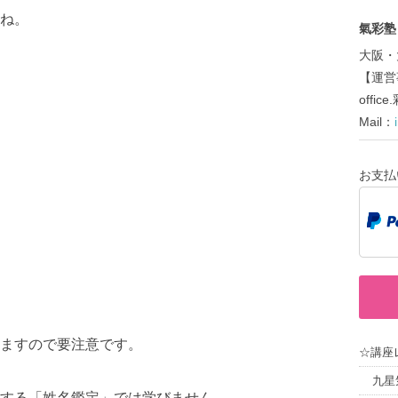
ね。
氣彩塾～
大阪・
【運営
offi
Mail：
お支払
ますので要注意です。
☆講座
九星
する「姓名鑑定」では学びません。