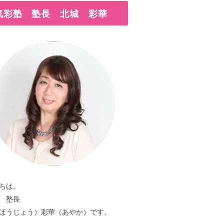
氣彩塾 塾長 北城 彩華
ちは。
 塾長
ほうじょう）彩華（あやか）です。