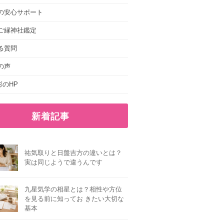
の安心サポート
ご縁神社鑑定
る質問
の声
e.彩のHP
新着記事
祐気取りと日盤吉方の違いとは？
実は同じようで違うんです
九星気学の相星とは？相性や方位
を見る前に知ってお きたい大切な
基本