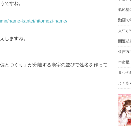
うですね。
氣彩塾
動画で
lumn/name-kantei/hitomozi-name/
人生が
えしますね。
開運起
仮吉方
本命星
偏とつくり」が分離する漢字の並びで姓名を作って
９つの
よくあ