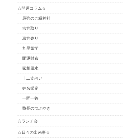
☆開運コラム☆
最強のご縁神社
吉方取り
恵方参り
九星気学
開運財布
家相風水
十二支占い
姓名鑑定
一問一答
塾長のつぶやき
☆ランチ会
☆日々の出来事☆