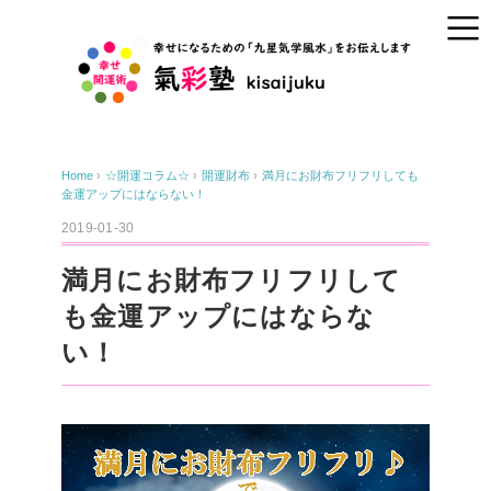
Home
›
☆開運コラム☆
›
開運財布
›
満月にお財布フリフリしても
金運アップにはならない！
2019-01-30
満月にお財布フリフリして
も金運アップにはならな
い！