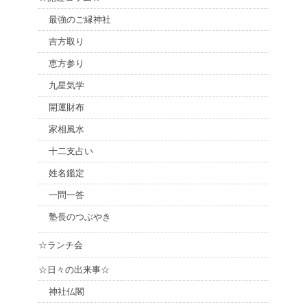
最強のご縁神社
吉方取り
恵方参り
九星気学
開運財布
家相風水
十二支占い
姓名鑑定
一問一答
塾長のつぶやき
☆ランチ会
☆日々の出来事☆
神社仏閣