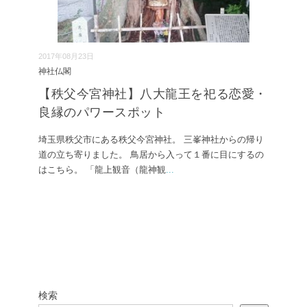
2017年08月23日
神社仏閣
【秩父今宮神社】八大龍王を祀る恋愛・
良縁のパワースポット
埼玉県秩父市にある秩父今宮神社。 三峯神社からの帰り
道の立ち寄りました。 鳥居から入って１番に目にするの
はこちら。 「龍上観音（龍神観
...
検索