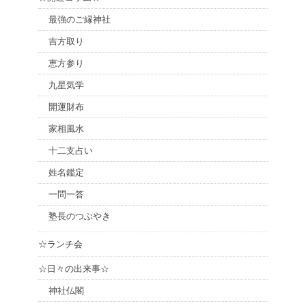
最強のご縁神社
吉方取り
恵方参り
九星気学
開運財布
家相風水
十二支占い
姓名鑑定
一問一答
塾長のつぶやき
☆ランチ会
☆日々の出来事☆
神社仏閣