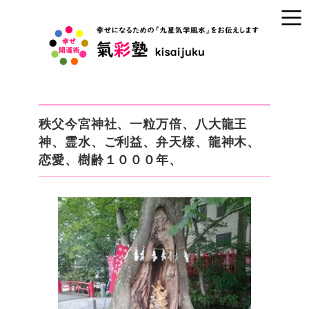
秩父今宮神社、一粒万倍、八大龍王
神、霊水、ご利益、弁天様、龍神木、
恋愛、樹齢１０００年、