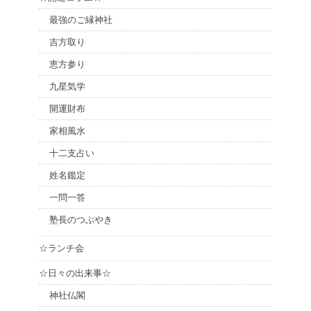
最強のご縁神社
吉方取り
恵方参り
九星気学
開運財布
家相風水
十二支占い
姓名鑑定
一問一答
塾長のつぶやき
☆ランチ会
☆日々の出来事☆
神社仏閣