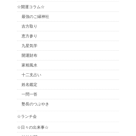
☆開運コラム☆
最強のご縁神社
吉方取り
恵方参り
九星気学
開運財布
家相風水
十二支占い
姓名鑑定
一問一答
塾長のつぶやき
☆ランチ会
☆日々の出来事☆